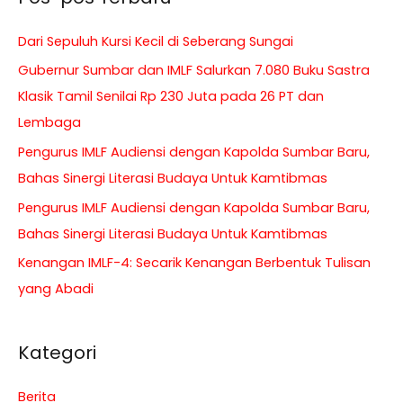
Minangkabau
Dari Sepuluh Kursi Kecil di Seberang Sungai
Literacy
Festival
Gubernur Sumbar dan IMLF Salurkan 7.080 Buku Sastra
yang
Klasik Tamil Senilai Rp 230 Juta pada 26 PT dan
Digagas
Lembaga
Satupena
Pengurus IMLF Audiensi dengan Kapolda Sumbar Baru,
Sumbar
Bahas Sinergi Literasi Budaya Untuk Kamtibmas
Pengurus IMLF Audiensi dengan Kapolda Sumbar Baru,
Bahas Sinergi Literasi Budaya Untuk Kamtibmas
Kenangan IMLF-4: Secarik Kenangan Berbentuk Tulisan
yang Abadi
Kategori
Berita