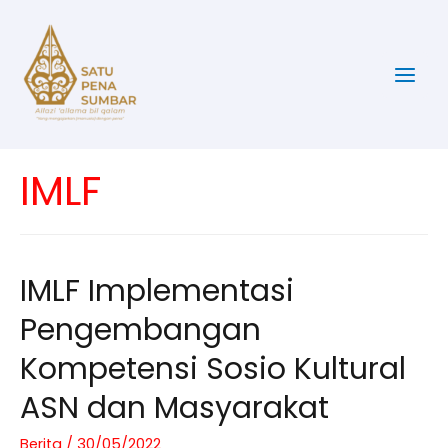
Lewati
ke
konten
Main
Men
IMLF
IMLF Implementasi
Pengembangan
Kompetensi Sosio Kultural
ASN dan Masyarakat
Berita
/
30/05/2022