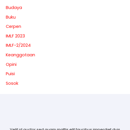
Budaya
Buku
Cerpen
IMLF 2023
IMLF-2/2024
Keanggotaan
Opini
Puisi
Sosok
Velit id auctor sed quam mattis elit faucibus imperdiet duis