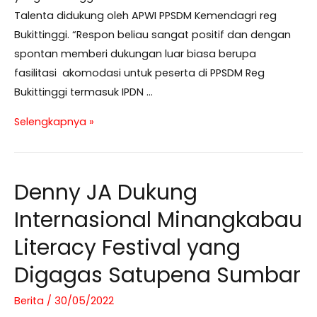
Talenta didukung oleh APWI PPSDM Kemendagri reg
Bukittinggi. “Respon beliau sangat positif dan dengan
spontan memberi dukungan luar biasa berupa
fasilitasi akomodasi untuk peserta di PPSDM Reg
Bukittinggi termasuk IPDN …
IMLF
Selengkapnya »
Implementasi
Pengembangan
Kompetensi
Denny JA Dukung
Sosio
Internasional Minangkabau
Kultural
ASN
Literacy Festival yang
dan
Digagas Satupena Sumbar
Masyarakat
Berita
/
30/05/2022