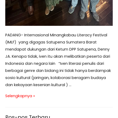
PADANG- Internasional Minangkabau Literacy Festival
(IMLF) yang digagas Satupena Sumatera Barat
mendapat dukungan dari Ketum DPP Satupena, Denny
JA. Kenapa tidak, iven itu akan melibatkan peserta dari
Indonesia dan negara lain “Iven literasi penulis dari
berbagai genre dan bidang ini tidak hanya berdampak
sosio kultural (jaringan, kolaborasi beragam budaya
dan kekayaan kesenian kultural ) …
Denny
Selengkapnya »
JA
Dukung
Pos-pos Terbaru
Internasional